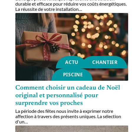
durable et efficace pour réduire vos coûts énergétiques.
La réussite de votre installation
…
ACTU
CHANTIER
PISCINE
Comment choisir un cadeau de Noël
original et personnalisé pour
surprendre vos proches
La période des fêtes nous invite à exprimer notre
affection à travers des présents uniques. La sélection
d'un
…