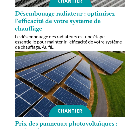
CHANTIER
Désembouage radiateur : optimisez
l’efficacité de votre système de
chauffage
Le désembouage des radiateurs est une étape
essentielle pour maintenir l'efficacité de votre système
de chauffage. Au fil
…
CHANTIER
Prix des panneaux photovoltaïques :