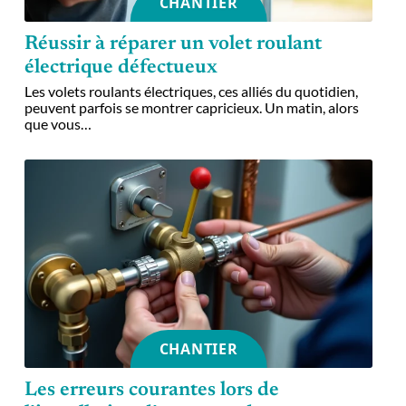
CHANTIER
Réussir à réparer un volet roulant
électrique défectueux
Les volets roulants électriques, ces alliés du quotidien,
peuvent parfois se montrer capricieux. Un matin, alors
que vous
…
CHANTIER
Les erreurs courantes lors de