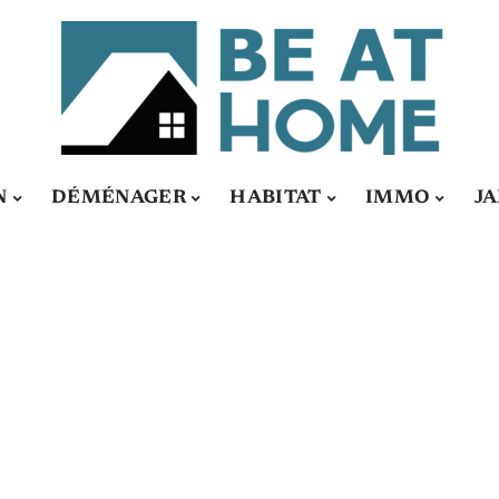
N
DÉMÉNAGER
HABITAT
IMMO
J