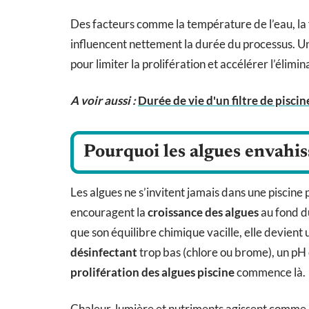
Des facteurs comme la température de l’eau, la 
influencent nettement la durée du processus. Un 
pour limiter la prolifération et accélérer l’élimi
A voir aussi :
Durée de vie d'un filtre de pisci
Pourquoi les algues envahiss
Les algues ne s’invitent jamais dans une piscine 
encouragent la
croissance des algues
au fond du
que son équilibre chimique vacille, elle devient
désinfectant
trop bas (chlore ou brome), un pH en
prolifération des algues piscine
commence là.
Chaleur, lumière et nutriments agissent comme u