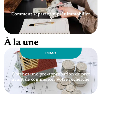
Comment séparer un prêt immobilier
?
À la une
IMMO
Obtenez une pre-approbation de prêt
avant de commencer votre recherche