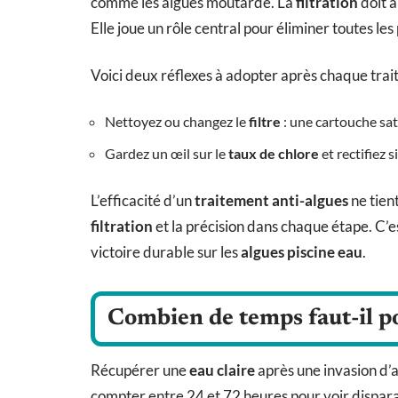
comme les algues moutarde. La
filtration
doit a
Elle joue un rôle central pour éliminer toutes les
Voici deux réflexes à adopter après chaque trai
Nettoyez ou changez le
filtre
: une cartouche sat
Gardez un œil sur le
taux de chlore
et rectifiez 
L’efficacité d’un
traitement anti-algues
ne tient
filtration
et la précision dans chaque étape. C’es
victoire durable sur les
algues piscine eau
.
Combien de temps faut-il po
Récupérer une
eau claire
après une invasion d’a
compter entre 24 et 72 heures pour voir disparaît