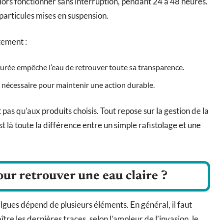
lors fonctionner sans interruption, pendant 24 à 48 heures.
 particules mises en suspension.
tement :
urée empêche l’eau de retrouver toute sa transparence.
si nécessaire pour maintenir une action durable.
 pas qu’aux produits choisis. Tout repose sur la gestion de la
t là toute la différence entre un simple rafistolage et une
ur retrouver une eau claire ?
lgues dépend de plusieurs éléments. En général, il faut
re les dernières traces, selon l’ampleur de l’invasion, le