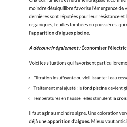
moindre déséquilibre favorise l’émergence de v
dernières sont réputées pour leur résistance et l
organiques, feuilles tombées ou poussières, qui
l’
apparition d’algues piscine
.
A découvrir également :
Économiser l'électrici
Voici les situations qui favorisent particulière
Filtration insuffisante ou vieillissante : l’eau ce
Traitement mal ajusté : le
fond piscine
devient gl
Températures en hausse : elles stimulent la
croi
Il faut agir au moindre signe. Une coloration ver
déjà une
apparition d’algues
. Mieux vaut antic