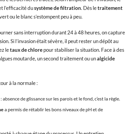
t l’efficacité du
système de filtration
. Dès le
traitement
 vert ou le blanc s’estompent peu à peu.
t tourner sans interruption durant 24 à 48 heures, on capture
on. Si l’invasion était sévère, il peut rester un dépôt au
ez le
taux de chlore
pour stabiliser la situation. Face à des
s algues moutarde, un second traitement ou un
algicide
our à la normale :
: absence de glissance sur les parois et le fond, c’est la règle.
ne
a permis de rétablir les bons niveaux de pH et de
pporté à chaque étape du processus. Un entretien