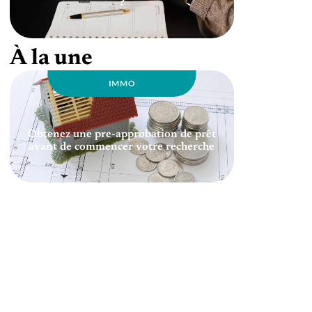
?
À la une
IMMO
Obtenez une pre-approbation de prêt
avant de commencer votre recherche