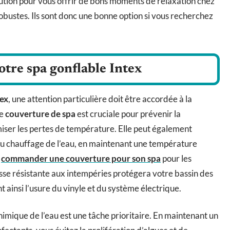
lution pour vous offrir de bons moments de relaxation chez
rès robustes. Ils sont donc une bonne option si vous recherchez
otre spa gonflable Intex
tex
, une attention particulière doit être accordée à la
ne
couverture de spa
est cruciale pour prévenir la
miser les pertes de température. Elle peut également
au chauffage de l’eau, en maintenant une température
e
commander une couverture pour son spa
pour les
sse résistante aux intempéries protégera votre bassin des
 ainsi l’usure du vinyle et du système électrique.
chimique de l’eau est une tâche prioritaire. En maintenant un