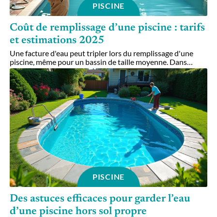
PISCINE
Coût de remplissage d’une piscine : tarifs
et estimations 2025
Une facture d'eau peut tripler lors du remplissage d'une
piscine, même pour un bassin de taille moyenne. Dans
…
PISCINE
Des astuces efficaces pour garder l’eau
d’une piscine hors sol propre