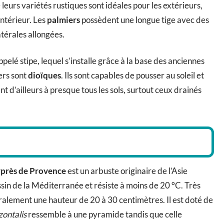
 leurs variétés rustiques sont idéales pour les extérieurs,
intérieur. Les
palmiers
possèdent une longue tige avec des
latérales allongées.
appelé stipe, lequel s’installe grâce à la base des anciennes
iers sont
dioïques
. Ils sont capables de pousser au soleil et
nt d’ailleurs à presque tous les sols, surtout ceux drainés
yprès de Provence
est un arbuste originaire de l’Asie
sin de la Méditerranée et résiste à moins de 20 °C. Très
néralement une hauteur de 20 à 30 centimètres. Il est doté de
zontalis
ressemble à une pyramide tandis que celle