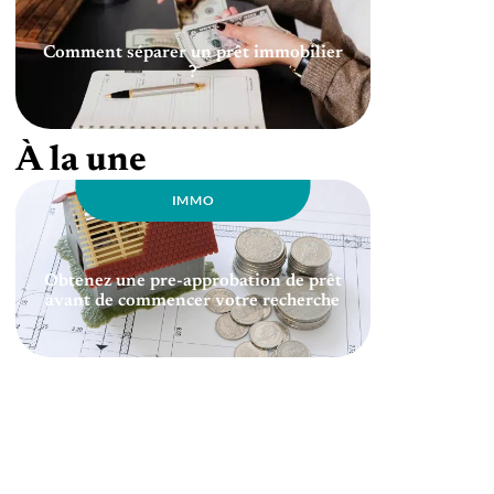
Comment séparer un prêt immobilier
?
À la une
IMMO
Obtenez une pre-approbation de prêt
avant de commencer votre recherche