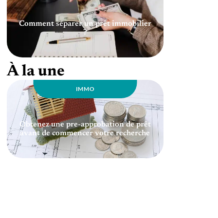
Comment séparer un prêt immobilier
?
À la une
IMMO
Obtenez une pre-approbation de prêt
avant de commencer votre recherche