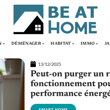
N
DÉMÉNAGER
HABITAT
IMMO
J
13/12/2025
Peut-on purger un r
fonctionnement pou
performance énergé
SMART HOME