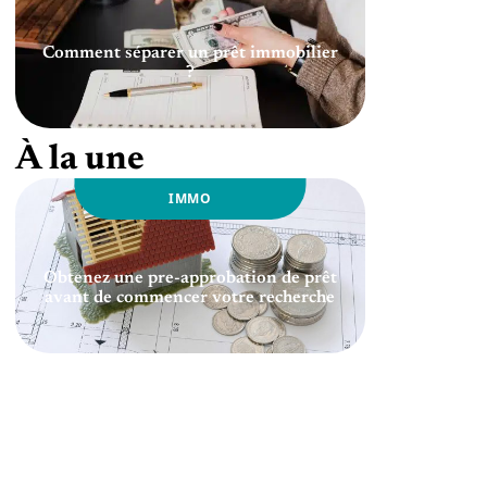
Comment séparer un prêt immobilier
?
À la une
IMMO
Obtenez une pre-approbation de prêt
avant de commencer votre recherche