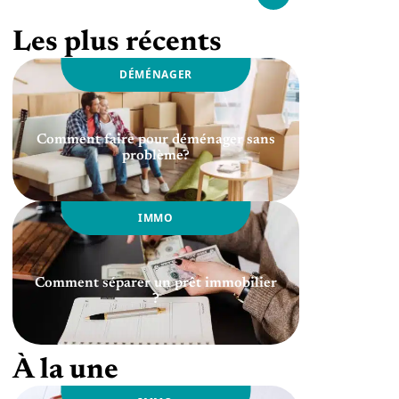
Les plus récents
DÉMÉNAGER
Comment faire pour déménager sans
problème?
IMMO
Comment séparer un prêt immobilier
?
À la une