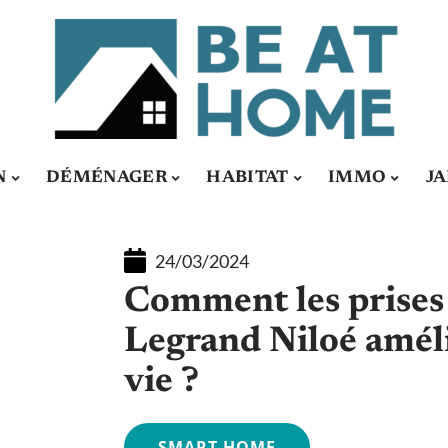
N
DÉMÉNAGER
HABITAT
IMMO
J
24/03/2024
Comment les prises 
Legrand Niloé améli
vie ?
SMART HOME